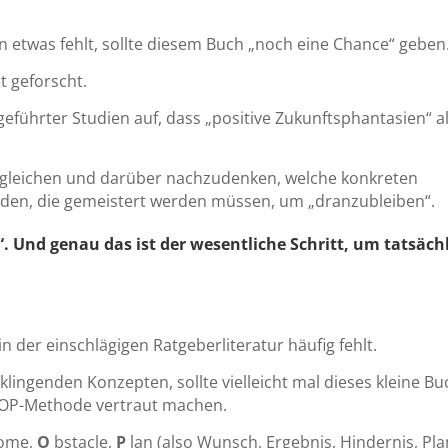
en etwas fehlt, sollte diesem Buch „noch eine Chance“ geben
t geforscht.
geführter Studien auf, dass „positive Zukunftsphantasien“ al
bzugleichen und darüber nachzudenken, welche konkreten
den, die gemeistert werden müssen, um „dranzubleiben“.
. Und genau das ist der wesentliche Schritt, um tatsäch
in der einschlägigen Ratgeberliteratur häufig fehlt.
lklingenden Konzepten, sollte vielleicht mal dieses kleine Bu
OOP-Methode vertraut machen.
ome,
O
bstacle,
P
lan (also Wunsch, Ergebnis, Hindernis, Pla